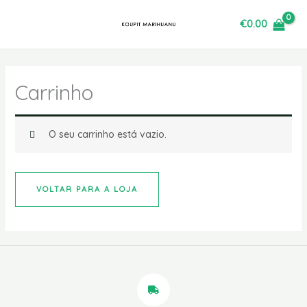
Saltar
€
0.00
para
o
conteúdo
Carrinho
O seu carrinho está vazio.
VOLTAR PARA A LOJA