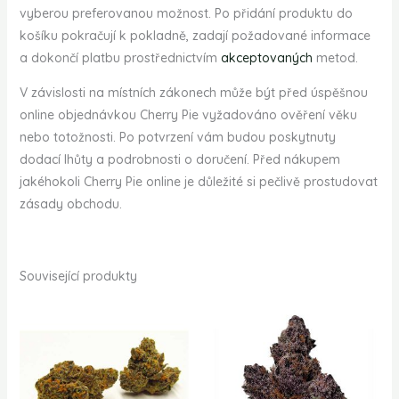
vyberou preferovanou možnost. Po přidání produktu do
košíku pokračují k pokladně, zadají požadované informace
a dokončí platbu prostřednictvím
akceptovaných
metod.
V závislosti na místních zákonech může být před úspěšnou
online objednávkou Cherry Pie vyžadováno ověření věku
nebo totožnosti. Po potvrzení vám budou poskytnuty
dodací lhůty a podrobnosti o doručení. Před nákupem
jakéhokoli Cherry Pie online je důležité si pečlivě prostudovat
zásady obchodu.
Související produkty
Rozpětí
Rozpětí
cen:
cen:
€240.00
€260.00
až
až
€1,320.00
€2,400.00