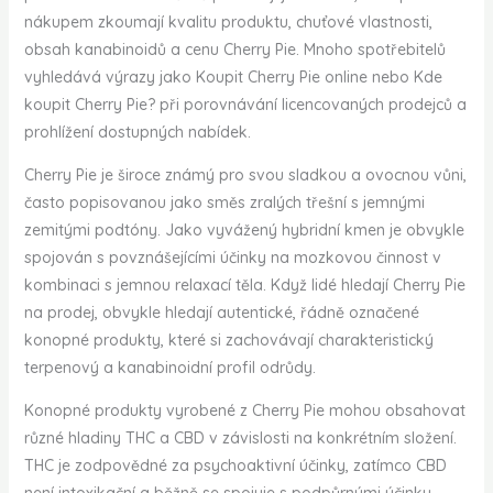
nákupem zkoumají kvalitu produktu, chuťové vlastnosti,
obsah kanabinoidů a cenu Cherry Pie. Mnoho spotřebitelů
vyhledává výrazy jako Koupit Cherry Pie online nebo Kde
koupit Cherry Pie? při porovnávání licencovaných prodejců a
prohlížení dostupných nabídek.
Cherry Pie je široce známý pro svou sladkou a ovocnou vůni,
často popisovanou jako směs zralých třešní s jemnými
zemitými podtóny. Jako vyvážený hybridní kmen je obvykle
spojován s povznášejícími účinky na mozkovou činnost v
kombinaci s jemnou relaxací těla. Když lidé hledají Cherry Pie
na prodej, obvykle hledají autentické, řádně označené
konopné produkty, které si zachovávají charakteristický
terpenový a kanabinoidní profil odrůdy.
Konopné produkty vyrobené z Cherry Pie mohou obsahovat
různé hladiny THC a CBD v závislosti na konkrétním složení.
THC je zodpovědné za psychoaktivní účinky, zatímco CBD