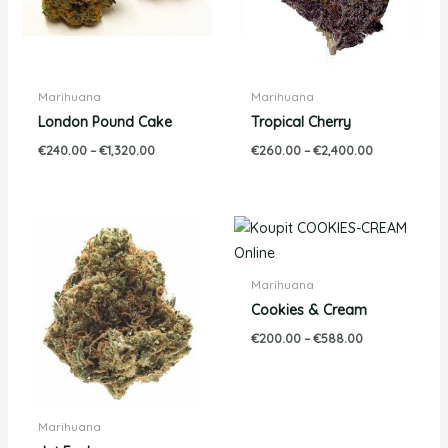
Marihuana
Marihuana
London Pound Cake
Tropical Cherry
€
240.00
–
€
1,320.00
€
260.00
–
€
2,400.00
Rozpětí
Rozpětí
cen:
cen:
€200.00
€200.00
až
až
Marihuana
€950.00
€588.00
Cookies & Cream
€
200.00
–
€
588.00
Marihuana