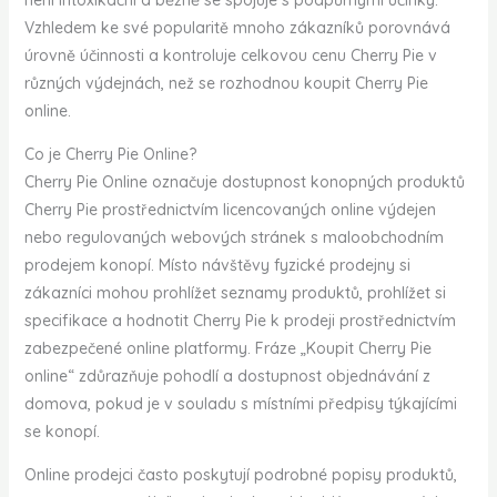
není intoxikační a běžně se spojuje s podpůrnými účinky.
Vzhledem ke své popularitě mnoho zákazníků porovnává
úrovně účinnosti a kontroluje celkovou cenu Cherry Pie v
různých výdejnách, než se rozhodnou koupit Cherry Pie
online.
Co je Cherry Pie Online?
Cherry Pie Online označuje dostupnost konopných produktů
Cherry Pie prostřednictvím licencovaných online výdejen
nebo regulovaných webových stránek s maloobchodním
prodejem konopí. Místo návštěvy fyzické prodejny si
zákazníci mohou prohlížet seznamy produktů, prohlížet si
specifikace a hodnotit Cherry Pie k prodeji prostřednictvím
zabezpečené online platformy. Fráze „Koupit Cherry Pie
online“ zdůrazňuje pohodlí a dostupnost objednávání z
domova, pokud je v souladu s místními předpisy týkajícími
se konopí.
Online prodejci často poskytují podrobné popisy produktů,