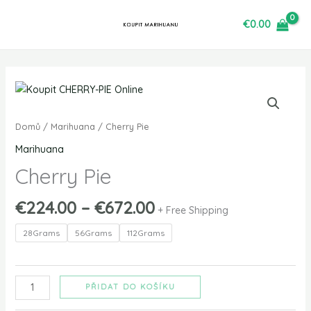
Přeskočit
€
0.00
na
obsah
Rozpětí
Cherry
cen:
Pie
€224.00
množství
Domů
/
Marihuana
/ Cherry Pie
až
Marihuana
€672.00
Cherry Pie
€
224.00
–
€
672.00
+ Free Shipping
28Grams
56Grams
112Grams
PŘIDAT DO KOŠÍKU