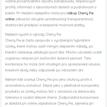
včetně procentuálního obsahu kanabinoidů, terpenových
profilů, informací o laboratorních testech a podrobností o
balení. Při hledání nejlepšího místa pro
nákup Cherry Pie
online
zákazníci obvykle upřednostňují transparentnost,
dodržování předpisů a bezpečné možnosti platby.
Nejlepší využití a výhody Cherry Pie
Cherry Pie je často spojován s vyváženými hybridními
účinky, které mohou začít mírným zlepšením nálady, po
kterém následuje uklidňující pocit těla. Mnoho uživatelů uvádí
zvýšenou relaxaci při zachování duševní jasnosti. Tato
kombinace ho může činit vhodným pro společenské situace,
kreativní úkoly nebo odpočinek po náročném dni.
Někteří lidé oceňují Cherry Pie pro jeho chuťový profil a
aromatickou bohatost. Stejně jako u jakéhokoli konopného
produktu se účinky mohou lišit v závislosti na dávkování,
toleranci a osobní tělesné chemii. Zodpovědná konzumace
je důležitá při online objednávce Cherry Pie, zejména při