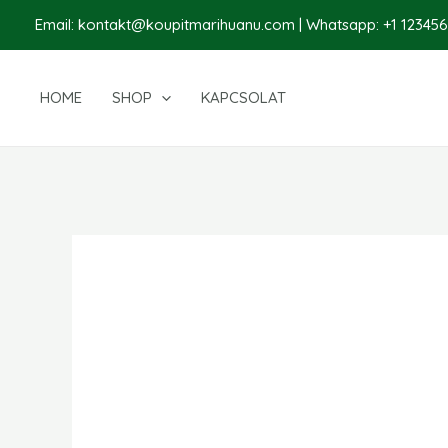
Ugrás
Email:
kontakt@koupitmarihuanu.com
| Whatsapp: +1 12345
a
tartalomra
HOME
SHOP
KAPCSOLAT