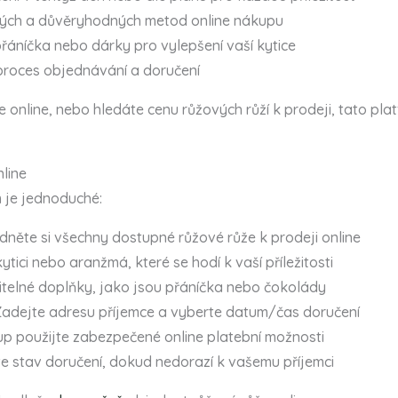
ných a důvěryhodných metod online nákupu
přáníčka nebo dárky pro vylepšení vaší kytice
proces objednávání a doručení
e online, nebo hledáte cenu růžových růží k prodeji, tato pl
line
 je jednoduché:
édněte si všechny dostupné růžové růže k prodeji online
ytici nebo aranžmá, které se hodí k vaší příležitosti
volitelné doplňky, jako jsou přáníčka nebo čokolády
 Zadejte adresu příjemce a vyberte datum/čas doručení
up použijte zabezpečené online platební možnosti
te stav doručení, dokud nedorazí k vašemu příjemci