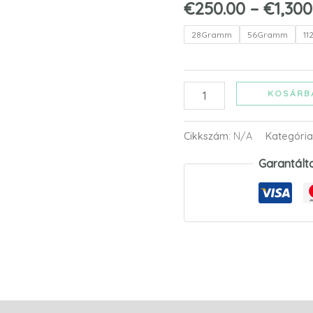
€
250.00
–
€
1,300
28Gramm
56Gramm
1
KOSÁRB
Cikkszám:
N/A
Kategória
Garantálta