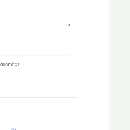
lásomhoz.
mány:
Ártartomány: