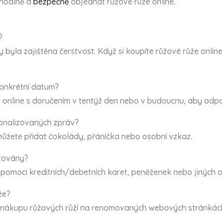
ohodlně a
bezpečně
objednat růžové růže online.
?
 byla zajištěna čerstvost. Když si koupíte růžové růže onlin
onkrétní datum?
 online s doručením v tentýž den nebo v budoucnu, aby odpoví
sonalizovaných zpráv?
můžete přidat čokolády, přáníčka nebo osobní vzkaz.
továny?
omocí kreditních/debetních karet, peněženek nebo jiných on
že?
y nákupu růžových růží na renomovaných webových stránkách