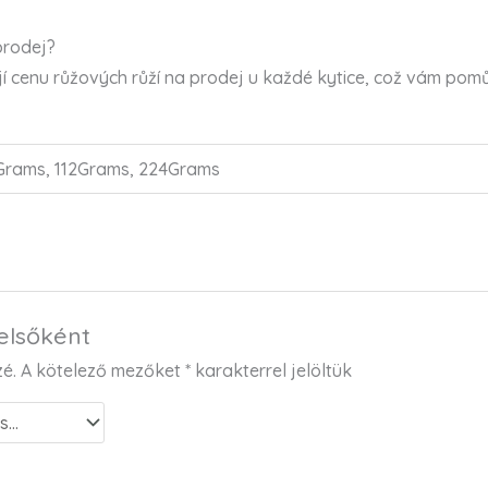
prodej?
 cenu růžových růží na prodej u každé kytice, což vám pomů
Grams, 112Grams, 224Grams
elsőként
zé.
A kötelező mezőket
*
karakterrel jelöltük