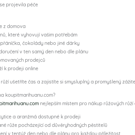
se projevila péče
ine z domova
signů, které vyhovují vašim potřebám
 přáníčka, čokolády nebo jiné dárky
 doručení v ten samý den nebo dle plánu
enomovaných prodejců
 k prodeji online
ží ušetříte čas a zajistíte si smysluplný a promyšlený zážit
 na koupitmarihuanu.com?
pitmarihuanu.com
nejlepším místem pro nákup růžových růží o
kytice a aranžmá dostupné k prodeji
rané růže pocházející od důvěryhodných pěstitelů
ení v tentýž den nebo dle plánu pro každou příležitost