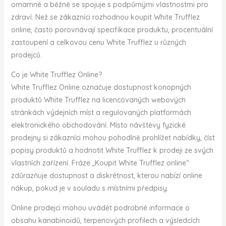
omamné a běžně se spojuje s podpůrnými vlastnostmi pro
zdraví. Než se zákazníci rozhodnou koupit White Trufflez
online, často porovnávají specifikace produktu, procentuální
zastoupení a celkovou cenu White Trufflez u různých
prodejců.
Co je White Trufflez Online?
White Trufflez Online označuje dostupnost konopných
produktů White Trufflez na licencovaných webových
stránkách výdejních míst a regulovaných platformách
elektronického obchodování. Místo návštěvy fyzické
prodejny si zákazníci mohou pohodlně prohlížet nabídky, číst
popisy produktů a hodnotit White Trufflez k prodeji ze svých
vlastních zařízení. Fráze „Koupit White Trufflez online“
zdůrazňuje dostupnost a diskrétnost, kterou nabízí online
nákup, pokud je v souladu s místními předpisy.
Online prodejci mohou uvádět podrobné informace o
obsahu kanabinoidů, terpenových profilech a výsledcích