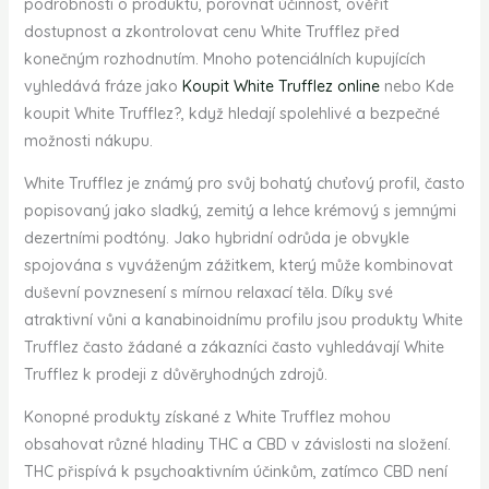
podrobnosti o produktu, porovnat účinnost, ověřit
dostupnost a zkontrolovat cenu White Trufflez před
konečným rozhodnutím. Mnoho potenciálních kupujících
vyhledává fráze jako
Koupit White Trufflez online
nebo Kde
koupit White Trufflez?, když hledají spolehlivé a bezpečné
možnosti nákupu.
White Trufflez je známý pro svůj bohatý chuťový profil, často
popisovaný jako sladký, zemitý a lehce krémový s jemnými
dezertními podtóny. Jako hybridní odrůda je obvykle
spojována s vyváženým zážitkem, který může kombinovat
duševní povznesení s mírnou relaxací těla. Díky své
atraktivní vůni a kanabinoidnímu profilu jsou produkty White
Trufflez často žádané a zákazníci často vyhledávají White
Trufflez k prodeji z důvěryhodných zdrojů.
Konopné produkty získané z White Trufflez mohou
obsahovat různé hladiny THC a CBD v závislosti na složení.
THC přispívá k psychoaktivním účinkům, zatímco CBD není