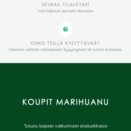
SEURAA TILAUSTASI
Voit helposti seurata tilaustasi.
ONKO TEILLÄ KYSYTTÄVÄÄ?
Olemme valmiita vastaamaan kysymyksiisi 24 tunnin kuluessa.
Tutustu laajaan valikoimaan ensiluokkaisia