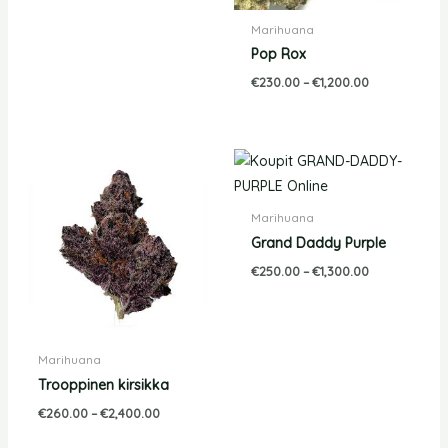
Marihuana
Pop Rox
€
230.00
–
€
1,200.00
Hintaluokka:
Hintaluokka:
€260.00
€250.00
-
-
€2,400.00
€1,300.00
Marihuana
Grand Daddy Purple
€
250.00
–
€
1,300.00
Marihuana
Trooppinen kirsikka
€
260.00
–
€
2,400.00