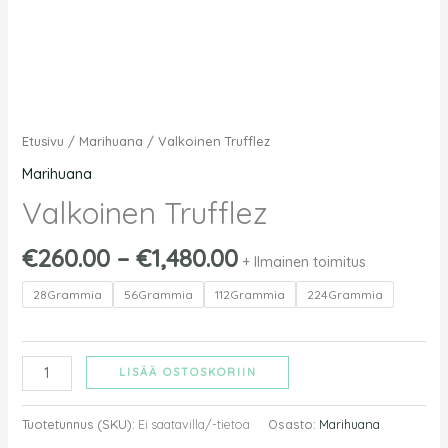
Etusivu
/
Marihuana
/ Valkoinen Trufflez
Marihuana
Valkoinen Trufflez
€
260.00
–
€
1,480.00
+ Ilmainen toimitus
28Grammia
56Grammia
112Grammia
224Grammia
LISÄÄ OSTOSKORIIN
Tuotetunnus (SKU):
Ei saatavilla/-tietoa
Osasto:
Marihuana