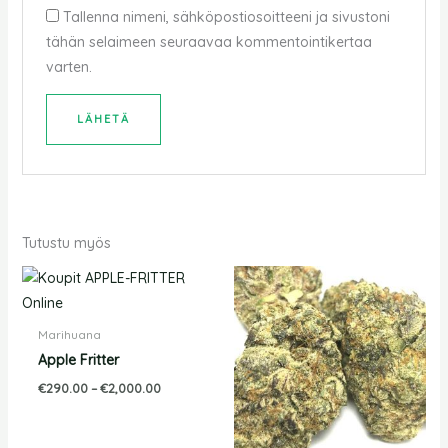
Tallenna nimeni, sähköpostiosoitteeni ja sivustoni
tähän selaimeen seuraavaa kommentointikertaa
varten.
Tutustu myös
Hintaluokka:
Hintaluokka:
€290.00
€230.00
-
-
€2,000.00
€1,200.00
Marihuana
Apple Fritter
€
290.00
–
€
2,000.00