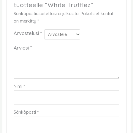
tuotteelle “White Trufflez”
Sähköpostiosoitettasi ei julkaista.
Pakolliset kentät
on merkitty
*
Arvostelusi
*
Arviosi
*
Nimi
*
Sähköposti
*