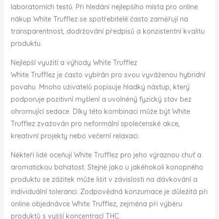
laboratorních testů. Při hledání nejlepšího místa pro online
nákup White Trufflez se spotřebitelé často zaměřují na
transparentnost, dodržování předpisů a konzistentní kvalitu
produktu.
Nejlepší využití a výhody White Trufflez
White Trufflez je často vybírán pro svou vyváženou hybridní
povahu. Mnoho uživatelů popisuje hladký nástup, který
podporuje pozitivní myšlení a uvolněný fyzický stav bez
ohromující sedace. Díky této kombinaci může být White
Trufflez zvažován pro neformální společenské akce,
kreativní projekty nebo večerní relaxaci.
Někteří lidé oceňují White Trufflez pro jeho výraznou chuť a
aromatickou bohatost. Stejně jako u jakéhokoli konopného
produktu se zážitek může lišit v závislosti na dávkování a
individuální toleranci. Zodpovědná konzumace je důležitá při
online objednávce White Trufflez, zejména při výběru
produktů s vyšší koncentrací THC.