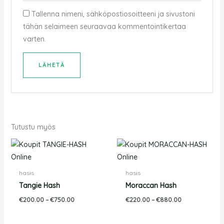
Tallenna nimeni, sähköpostiosoitteeni ja sivustoni
tähän selaimeen seuraavaa kommentointikertaa
varten.
Tutustu myös
Hintaluokka:
Hintaluokka:
€200.00
€220.00
-
-
€750.00
€880.00
hasis
hasis
Tangie Hash
Moraccan Hash
€
200.00
–
€
750.00
€
220.00
–
€
880.00