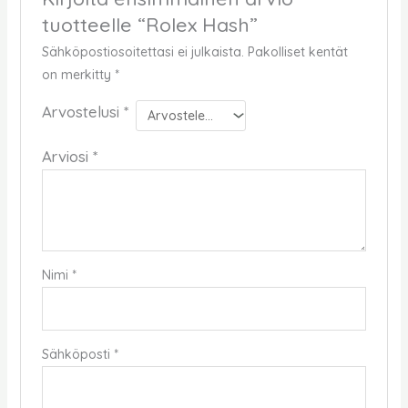
tuotteelle “Rolex Hash”
Sähköpostiosoitettasi ei julkaista.
Pakolliset kentät
on merkitty
*
Arvostelusi
*
Arviosi
*
Nimi
*
Sähköposti
*