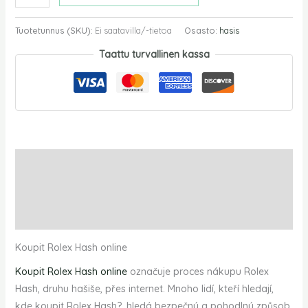
Tuotetunnus (SKU):
Ei saatavilla/-tietoa
Osasto:
hasis
Taattu turvallinen kassa
Kuvaus
Lisätiedot
Arviot (0)
Koupit Rolex Hash online
Koupit Rolex Hash online
označuje proces nákupu Rolex
Hash, druhu hašiše, přes internet. Mnoho lidí, kteří hledají,
kde koupit Rolex Hash?, hledá bezpečný a pohodlný způsob,