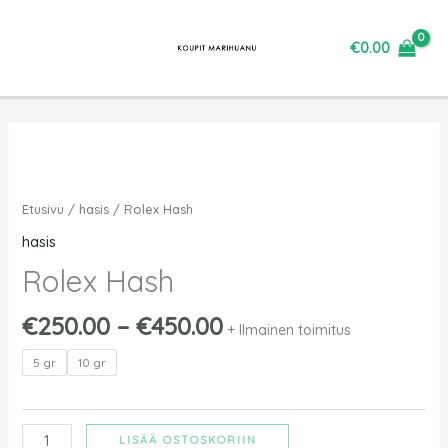
Siirry
sisältöön
€
0.00
Hintaluokka:
Rolex
€250.00
Hash
-
määrä
Etusivu
/
hasis
/ Rolex Hash
€450.00
hasis
Rolex Hash
€
250.00
–
€
450.00
+ Ilmainen toimitus
5 gr
10 gr
LISÄÄ OSTOSKORIIN