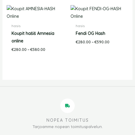
Hintaluokka:
Hintaluokka:
€280.00
€280.00
-
-
€580.00
€590.00
hasis
hasis
Koupit hašiš Amnesia
Fendi OG Hash
online
€
280.00
–
€
590.00
€
280.00
–
€
580.00
NOPEA TOIMITUS
Tarjoamme nopean toimituspalvelun.