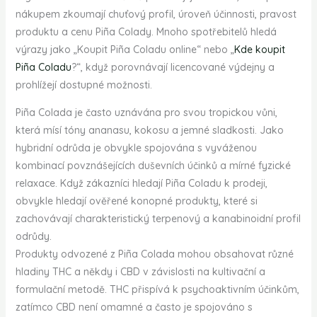
nákupem zkoumají chuťový profil, úroveň účinnosti, pravost
produktu a cenu Piña Colady. Mnoho spotřebitelů hledá
výrazy jako „Koupit Piña Coladu online“ nebo „
Kde koupit
Piña Coladu
?“, když porovnávají licencované výdejny a
prohlížejí dostupné možnosti.
Piña Colada je často uznávána pro svou tropickou vůni,
která mísí tóny ananasu, kokosu a jemné sladkosti. Jako
hybridní odrůda je obvykle spojována s vyváženou
kombinací povznášejících duševních účinků a mírné fyzické
relaxace. Když zákazníci hledají Piña Coladu k prodeji,
obvykle hledají ověřené konopné produkty, které si
zachovávají charakteristický terpenový a kanabinoidní profil
odrůdy.
Produkty odvozené z Piña Colada mohou obsahovat různé
hladiny THC a někdy i CBD v závislosti na kultivační a
formulační metodě. THC přispívá k psychoaktivním účinkům,
zatímco CBD není omamné a často je spojováno s