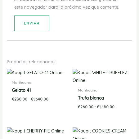
este navegador para la próxima vez que comente.
Productos relacionados
Rango
Rango
de
de
precios:
precios:
Marihuana
desde
desde
Gelato 41
Marihuana
€280.00
€260.00
hasta
hasta
Trufa blanca
€
280.00
-
€
1,640.00
€1,640.00
€1,480.00
€
260.00
-
€
1,480.00
Rango
Rango
de
de