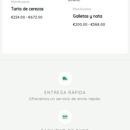
precios:
precios:
Marihuana
desde
desde
Tarta de cerezas
Marihuana
€224.00
€200.00
hasta
hasta
Galletas y nata
€
224.00
-
€
672.00
€672.00
€588.00
€
200.00
-
€
588.00
ENTREGA RÁPIDA
Ofrecemos un servicio de envío rápido.