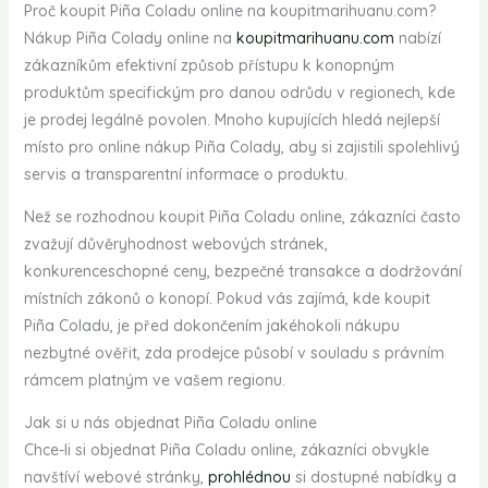
Proč koupit Piña Coladu online na koupitmarihuanu.com?
Nákup Piña Colady online na
koupitmarihuanu.com
nabízí
zákazníkům efektivní způsob přístupu k konopným
produktům specifickým pro danou odrůdu v ​​regionech, kde
je prodej legálně povolen. Mnoho kupujících hledá nejlepší
místo pro online nákup Piña Colady, aby si zajistili spolehlivý
servis a transparentní informace o produktu.
Než se rozhodnou koupit Piña Coladu online, zákazníci často
zvažují důvěryhodnost webových stránek,
konkurenceschopné ceny, bezpečné transakce a dodržování
místních zákonů o konopí. Pokud vás zajímá, kde koupit
Piña Coladu, je před dokončením jakéhokoli nákupu
nezbytné ověřit, zda prodejce působí v souladu s právním
rámcem platným ve vašem regionu.
Jak si u nás objednat Piña Coladu online
Chce-li si objednat Piña Coladu online, zákazníci obvykle
navštíví webové stránky,
prohlédnou
si dostupné nabídky a