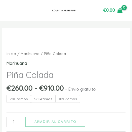
Ir
€
0.00
al
contenido
Rango
Pina
de
Colada
precios:
cantidad
Inicio
/
Marihuana
/ Piña Colada
desde
Marihuana
€260.00
Piña Colada
hasta
€910.00
€
260.00
-
€
910.00
+ Envío gratuito
28Gramos
56Gramos
112Gramos
AÑADIR AL CARRITO