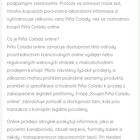
podpůrnými vlastnostmi. Protože se účinnost může lišit,
mnoho kupujících porovnává laboratorní informace a
vyhodnocuje celkovou cenu Piña Colady, než se rozhodnou
koupit Piña Coladu online.
Co je Piña Colada online?
Piña Colada online označuje dostupnost této odrůdy
prostřednictvím licencovaných online výdejen nebo
regulovaných webových stránek s maloobchodním
prodejem konopí. Místo návštěvy fyzické prodejny si
zákazníci mohou prohlížet podrobné seznamy produktů,
prohlížet si specifikace a hodnotit Piña Coladu k prodeji z
zabezpečené digitální platformy. Fráze „Koupit Piña Coladu
online“ zdůrazňuje pohodlí a dostupnost tam, kde jsou
transakce s konopím legálně povoleny.
Online prodejci obvykle poskytují informace, jako je
procento kanabinoidů, obsah terpenů, formáty balení a
někdy i transparentnost laboratorních testů. Při hledání