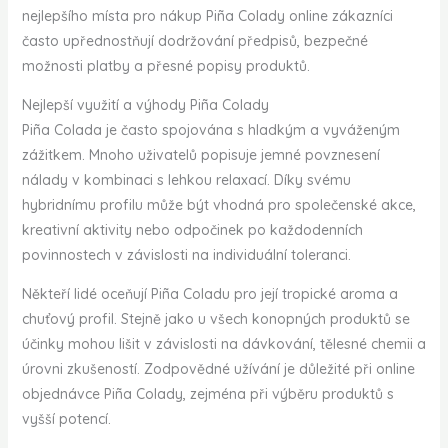
nejlepšího místa pro nákup Piña Colady online zákazníci
často upřednostňují dodržování předpisů, bezpečné
možnosti platby a přesné popisy produktů.
Nejlepší využití a výhody Piña Colady
Piña Colada je často spojována s hladkým a vyváženým
zážitkem. Mnoho uživatelů popisuje jemné povznesení
nálady v kombinaci s lehkou relaxací. Díky svému
hybridnímu profilu může být vhodná pro společenské akce,
kreativní aktivity nebo odpočinek po každodenních
povinnostech v závislosti na individuální toleranci.
Někteří lidé oceňují Piña Coladu pro její tropické aroma a
chuťový profil. Stejně jako u všech konopných produktů se
účinky mohou lišit v závislosti na dávkování, tělesné chemii a
úrovni zkušeností. Zodpovědné užívání je důležité při online
objednávce Piña Colady, zejména při výběru produktů s
vyšší potencí.