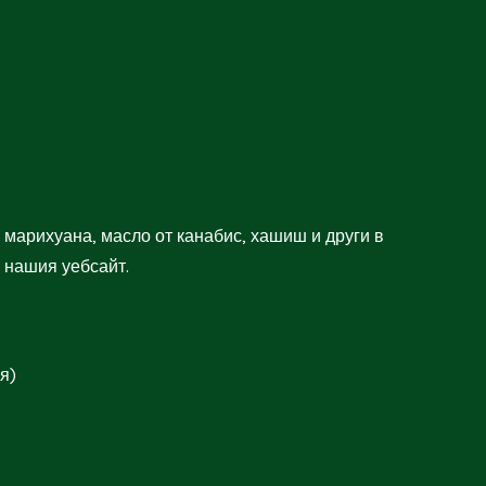
 марихуана, масло от канабис, хашиш и други в
 нашия уебсайт.
я)