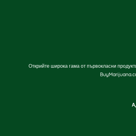
Открийте широка гама от първокласни продукти
BuyMarijuana.c
А