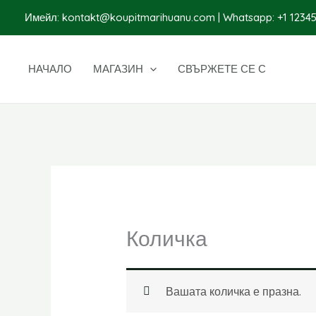
Преминаване
Имейл:
kontakt@koupitmarihuanu.com
| Whatsapp: +1 1234
към
съдържанието
НАЧАЛО
МАГАЗИН
СВЪРЖЕТЕ СЕ С
Количка
Вашата количка е празна.