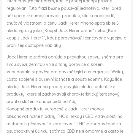
internetových platforem, kde je prodej konopí právně
regulován. Tuto frázi běžně používají jednotlivci, kteří před
nákupem zkoumají pravost produktu, sílu kanabinoidů,
chuťové vlastnosti a cenu Jack Herer. Mnoho spotřebitelů
hledá výrazy jako „Koupit Jack Herer online“ nebo „Kde
koupit Jack Herer?“, když porovnávají licencované výdejny a
prohlížejí dostupné nabídky.
Jack Herer je známá odrůda s převahou sativy, známá pro
svou svěží, zemitou vůni s tóny borovice a koření.
Vybudovala si pověst pro povznášející a energizující účinky,
často spojené s duševní jasností a soustředěním. Když lidé
hledají Jack Herer na prodej, obvykle hledají autentické
produkty, které si zachovávají charakteristický terpenový
profil a složení kanabinoidů odrůdy.
Konopné produkty vyrobené z Jack Herer mohou
obsahovat různé hladiny THC a někdy i CBD v závislosti na
metodách pěstování a zpracování. THC je zodpovědné za
psychoaktivní účinky, zatímco CBD není omamné a často je