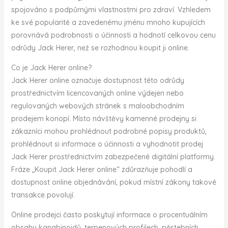
spojováno s podpůrnými vlastnostmi pro zdraví. Vzhledem
ke své popularitě a zavedenému jménu mnoho kupujících
porovnává podrobnosti o účinnosti a hodnotí celkovou cenu
odrůdy Jack Herer, než se rozhodnou koupit ji online.
Co je Jack Herer online?
Jack Herer online označuje dostupnost této odrůdy
prostřednictvím licencovaných online výdejen nebo
regulovaných webových stránek s maloobchodním
prodejem konopí. Místo návštěvy kamenné prodejny si
zákazníci mohou prohlédnout podrobné popisy produktů,
prohlédnout si informace o účinnosti a vyhodnotit prodej
Jack Herer prostřednictvím zabezpečené digitální platformy.
Fráze „Koupit Jack Herer online“ zdůrazňuje pohodlí a
dostupnost online objednávání, pokud místní zákony takové
transakce povolují.
Online prodejci často poskytují informace o procentuálním
obsahu kanabinoidů, terpenových profilech, pěstebních