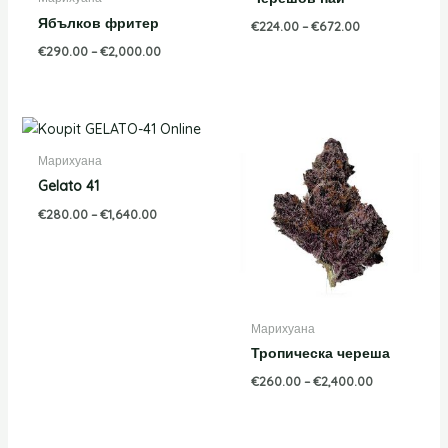
Ябълков фритер
€
224.00
–
€
672.00
€
290.00
–
€
2,000.00
Price
Price
range:
range:
€280.00
€260.00
Марихуана
through
through
Gelato 41
€1,640.00
€2,400.00
€
280.00
–
€
1,640.00
Марихуана
Тропическа череша
€
260.00
–
€
2,400.00