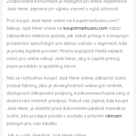
Zodpovědná konzumace je nezbytná při online objednávce
Jack Herer, zejména při výběru variant s vyšší účinností.
Proč koupit Jack Herer online na koupitmarihuanu.com?
Nákup Jack Herer online na
koupitmarihuanu.com
nabízí
zákazníkům efektivní způsob, jak získat přístup k konopným
produktům specifickým pro danou odrůdu v ​​regionech, kde
je prodej legálně povolen. Mnoho kupujících hledá nejlepší
místo pro online nákup Jack Herer, aby si zajistili přesný
popis produktu a spolehlivý servis.
Než se rozhodnou koupit Jack Herer online, zákazníci často
zvažují faktory, jako je důvěryhodnost webových stránek,
dostupnost zákaznické podpory, konkurenceschopné ceny a
dodržování místních předpisů. Pokud vás zajímá, kde koupit
Jack Herer, je důležité před dokončením jakékoli transakce
ověřit, zda prodejce působí v souladu s právním
rámcem
platným pro vaši lokalitu.
Jak si u nás objednat Jack Herer online