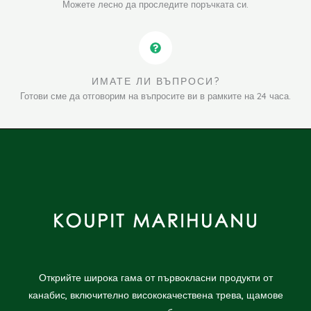
Можете лесно да проследите поръчката си.
ИМАТЕ ЛИ ВЪПРОСИ?
Готови сме да отговорим на въпросите ви в рамките на 24 часа.
Открийте широка гама от първокласни продукти от
канабис, включително висококачествена трева, щамове