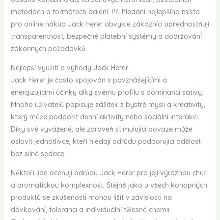
metodách a formátech balení. Při hledání nejlepšího místa
pro online nákup Jack Herer obvykle zákazníci upřednostňují
transparentnost, bezpečné platební systémy a dodržování
zákonných požadavků.
Nejlepší využití a výhody Jack Herer
Jack Herer je často spojován s povznášejícími a
energizujícími účinky díky svému profilu s dominancí sativy.
Mnoho uživatelů popisuje zážitek z bystré mysli a kreativity,
který může podpořit denní aktivity nebo sociální interakci.
Díky své vyvážené, ale zároveň stimulující povaze může
oslovit jednotlivce, kteří hledají odrůdu podporující bdělost
bez silné sedace.
Někteří lidé oceňují odrůdu Jack Herer pro její výraznou chuť
a aromatickou komplexnost. Stejně jako u všech konopných
produktů se zkušenosti mohou lišit v závislosti na
dávkování, toleranci a individuální tělesné chemii.