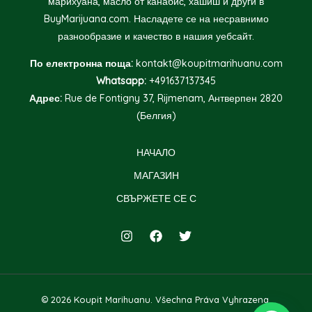
марихуана, масло от канабис, хашиш и други в
BuyMarijuana.com. Насладете се на несравнимо
разнообразие и качество в нашия уебсайт.
По електронна поща:
kontakt@koupitmarihuanu.com
Whatsapp:
+491637137345
Адрес:
Rue de Fontigny 37, Rijmenam, Антверпен 2820
(Белгия)
НАЧАЛО
МАГАЗИН
СВЪРЖЕТЕ СЕ С
© 2026 Koupit Marihuanu. Všechna Práva Vyhrazena.