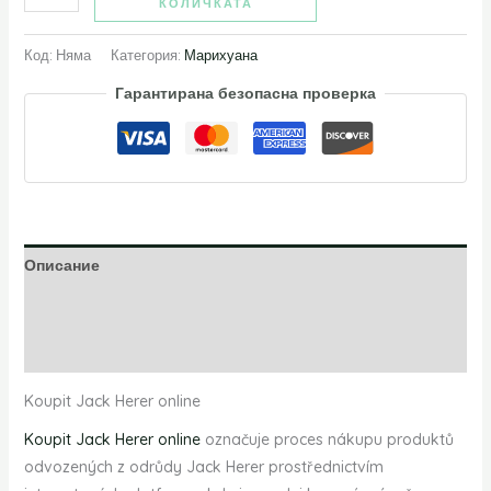
КОЛИЧКАТА
Код:
Няма
Категория:
Марихуана
Гарантирана безопасна проверка
Описание
Допълнителна информация
Отзиви (0)
Koupit Jack Herer online
Koupit Jack Herer online
označuje proces nákupu produktů
odvozených z odrůdy Jack Herer prostřednictvím