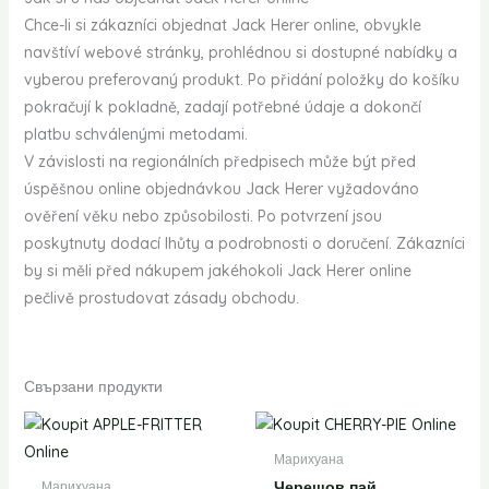
Chce-li si zákazníci objednat Jack Herer online, obvykle
navštíví webové stránky, prohlédnou si dostupné nabídky a
vyberou preferovaný produkt. Po přidání položky do košíku
pokračují k pokladně, zadají potřebné údaje a dokončí
platbu schválenými metodami.
V závislosti na regionálních předpisech může být před
úspěšnou online objednávkou Jack Herer vyžadováno
ověření věku nebo způsobilosti. Po potvrzení jsou
poskytnuty dodací lhůty a podrobnosti o doručení. Zákazníci
by si měli před nákupem jakéhokoli Jack Herer online
pečlivě prostudovat zásady obchodu.
Свързани продукти
Price
Price
range:
range:
€290.00
€224.00
Марихуана
through
through
Черешов пай
Марихуана
€2,000.00
€672.00