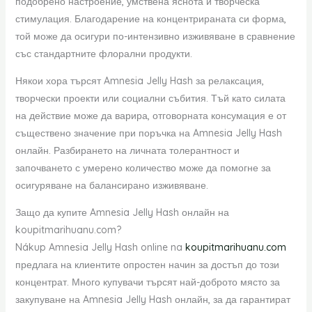
подобрено настроение, умствена яснота и творческа
стимулация. Благодарение на концентрираната си форма,
той може да осигури по-интензивно изживяване в сравнение
със стандартните флорални продукти.
Някои хора търсят Amnesia Jelly Hash за релаксация,
творчески проекти или социални събития. Тъй като силата
на действие може да варира, отговорната консумация е от
съществено значение при поръчка на Amnesia Jelly Hash
онлайн. Разбирането на личната толерантност и
започването с умерено количество може да помогне за
осигуряване на балансирано изживяване.
Защо да купите Amnesia Jelly Hash онлайн на
koupitmarihuanu.com?
Nákup Amnesia Jelly Hash online na
koupitmarihuanu.com
предлага на клиентите опростен начин за достъп до този
концентрат. Много купувачи търсят най-доброто място за
закупуване на Amnesia Jelly Hash онлайн, за да гарантират