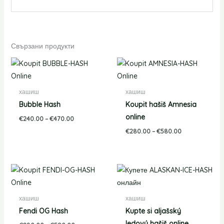
Свързани продукти
Price
Price
range:
range:
€240.00
€280.00
through
through
хашиш
хашиш
€470.00
€580.00
Bubble Hash
Koupit hašiš Amnesia
online
€
240.00
–
€
470.00
€
280.00
–
€
580.00
Price
Price
range:
range:
€280.00
€210.00
through
through
хашиш
хашиш
€590.00
€790.00
Fendi OG Hash
Kupte si aljašský
ledový hašiš online