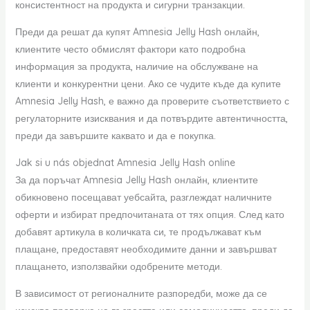
консистентност на продукта и сигурни транзакции.
Преди да решат да купят Amnesia Jelly Hash онлайн,
клиентите често обмислят фактори като подробна
информация за продукта, наличие на обслужване на
клиенти и конкурентни цени. Ако се чудите къде да купите
Amnesia Jelly Hash, е важно да проверите съответствието с
регулаторните изисквания и да потвърдите автентичността,
преди да завършите каквато и да е покупка.
Jak si u nás objednat Amnesia Jelly Hash online
За да поръчат Amnesia Jelly Hash онлайн, клиентите
обикновено посещават уебсайта, разглеждат наличните
оферти и избират предпочитаната от тях опция. След като
добавят артикула в количката си, те продължават към
плащане, предоставят необходимите данни и завършват
плащането, използвайки одобрените методи.
В зависимост от регионалните разпоредби, може да се