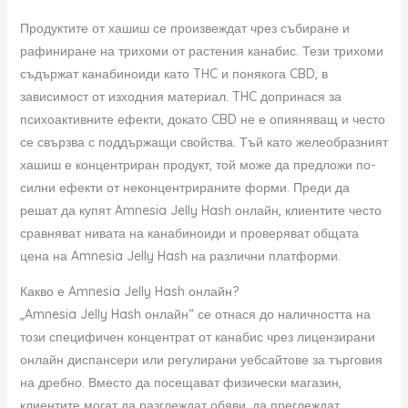
Продуктите от хашиш се произвеждат чрез събиране и
рафиниране на трихоми от растения канабис. Тези трихоми
съдържат канабиноиди като THC и понякога CBD, в
зависимост от изходния материал. THC допринася за
психоактивните ефекти, докато CBD не е опияняващ и често
се свързва с поддържащи свойства. Тъй като желеобразният
хашиш е концентриран продукт, той може да предложи по-
силни ефекти от неконцентрираните форми. Преди да
решат да купят Amnesia Jelly Hash онлайн, клиентите често
сравняват нивата на канабиноиди и проверяват общата
цена на Amnesia Jelly Hash на различни платформи.
Какво е Amnesia Jelly Hash онлайн?
„Amnesia Jelly Hash онлайн“ се отнася до наличността на
този специфичен концентрат от канабис чрез лицензирани
онлайн диспансери или регулирани уебсайтове за търговия
на дребно. Вместо да посещават физически магазин,
клиентите могат да разглеждат обяви, да преглеждат