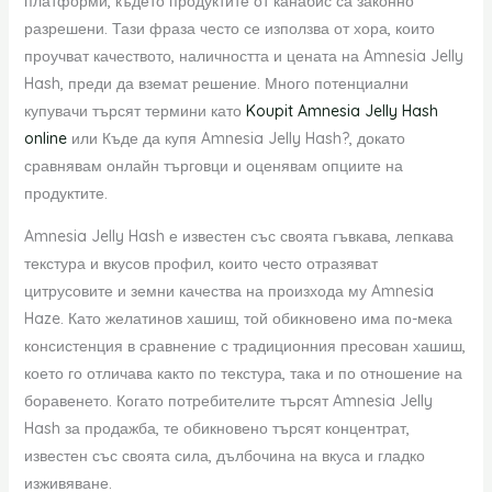
платформи, където продуктите от канабис са законно
разрешени. Тази фраза често се използва от хора, които
проучват качеството, наличността и цената на Amnesia Jelly
Hash, преди да вземат решение. Много потенциални
купувачи търсят термини като
Koupit Amnesia Jelly Hash
online
или Къде да купя Amnesia Jelly Hash?, докато
сравнявам онлайн търговци и оценявам опциите на
продуктите.
Amnesia Jelly Hash е известен със своята гъвкава, лепкава
текстура и вкусов профил, които често отразяват
цитрусовите и земни качества на произхода му Amnesia
Haze. Като желатинов хашиш, той обикновено има по-мека
консистенция в сравнение с традиционния пресован хашиш,
което го отличава както по текстура, така и по отношение на
боравенето. Когато потребителите търсят Amnesia Jelly
Hash за продажба, те обикновено търсят концентрат,
известен със своята сила, дълбочина на вкуса и гладко
изживяване.