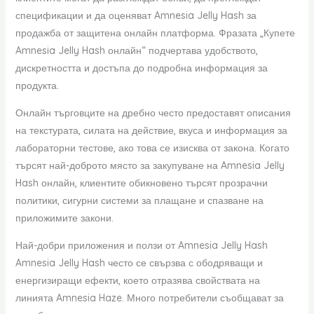
спецификации и да оценяват Amnesia Jelly Hash за
продажба от защитена онлайн платформа. Фразата „Купете
Amnesia Jelly Hash онлайн“ подчертава удобството,
дискретността и достъпа до подробна информация за
продукта.
Онлайн търговците на дребно често предоставят описания
на текстурата, силата на действие, вкуса и информация за
лабораторни тестове, ако това се изисква от закона. Когато
търсят най-доброто място за закупуване на Amnesia Jelly
Hash онлайн, клиентите обикновено търсят прозрачни
политики, сигурни системи за плащане и спазване на
приложимите закони.
Най-добри приложения и ползи от Amnesia Jelly Hash
Amnesia Jelly Hash често се свързва с ободряващи и
енергизиращи ефекти, което отразява свойствата на
линията Amnesia Haze. Много потребители съобщават за