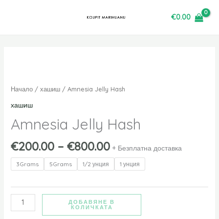
Преминаване
€
0.00
към
съдържанието
Price
количество
range:
за
€200.00
Amnesia
Начало
/
хашиш
/ Amnesia Jelly Hash
through
Jelly
хашиш
€800.00
Hash
Amnesia Jelly Hash
€
200.00
–
€
800.00
+ Безплатна доставка
3Grams
5Grams
1/2 унция
1 унция
ДОБАВЯНЕ В
КОЛИЧКАТА